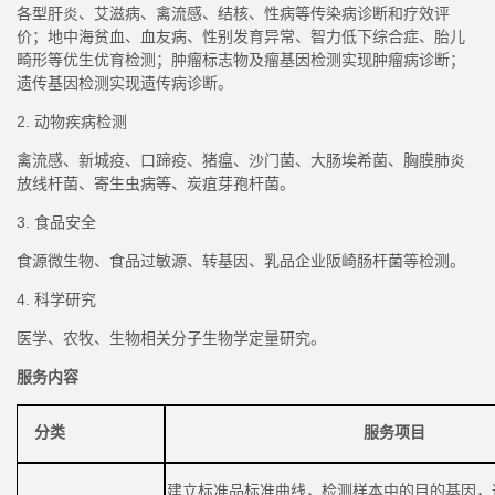
各型肝炎、艾滋病、禽流感、结核、性病等传染病诊断和疗效评
价；地中海贫血、血友病、性别发育异常、智力低下综合症、胎儿
畸形等优生优育检测；肿瘤标志物及瘤基因检测实现肿瘤病诊断；
遗传基因检测实现遗传病诊断。
2. 动物疾病检测
禽流感、新城疫、口蹄疫、猪瘟、沙门菌、大肠埃希菌、胸膜肺炎
放线杆菌、寄生虫病等、炭疽芽孢杆菌。
3. 食品安全
食源微生物、食品过敏源、转基因、乳品企业阪崎肠杆菌等检测。
4. 科学研究
医学、农牧、生物相关分子生物学定量研究。
服务内容
分类
服务项目
建立标准品标准曲线，检测样本中的目的基因，