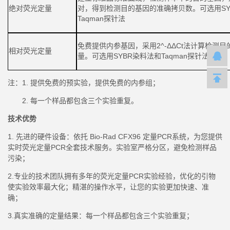
绝对荧光定量
对，得到检测目的基因的准确拷贝数。可选用
S
Taqman探针法
免费提供内参基因，
采用
2^-ΔΔCt法
计算检测目
相对荧光定量
量。可选用
SYBR染料法和Taqman探针法
注
：
1. 提供免费的预实验，提供免费的内参组；
2. 每一个样品都包含三个实验重复。
技术优势
1. 先进的硬件设备：依托 Bio-Rad CFX96 定量PCR系统，为您提供
实时荧光定量PCR全套技术服务。实验室严格分区，避免检测样品
污染；
2.专业的技术团队拥有多年的荧光定量PCR实验经验，优化的引物
使实验效率最大化；精湛的操作水平，让您的实验更加快速、准
确；
3.真实准确的定量结果：每一个样品都包含三个实验重复；