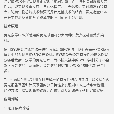
光定量PCR不仅实现真正实现了绝对定量，而且具有灵敏度和特异
性高，
能实现多重反应、自动化程度高、无污染、实时和准确等特
点。随着生物芯片技术和荧光探针定量技术的结合，荧光定量
PCR
在医学检测及其他各个领域中的应用前景十分广阔。
技术原理
：
荧光定量
PCR所使用的荧光基团可分为两种：荧光探针和荧光染
料。
使用
SYBR荧光染料法来进行荧光定量PCR时，我们首先在PCR反应
体系中加入过量SYBR荧光染料。SYBR荧光染料特异性地掺入DNA
双链后发射一定量的荧光信号，而不掺入链中的SYBR染料分子不会
发射荧光信号，从而保证荧光信号的增加与PCR产物的增加完全同
步。
Taqman探针则是利用探针与模板的特异性结合的特点，以及探针内
荧光报告基团和淬灭基团的分子特性来实现对PCR进行定量检测。
这种方法可以实现高灵敏度，严格针对特定碱基序列的定量实验。
应用领域
1. 临床疾病诊断