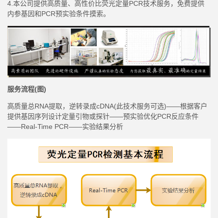
4.
本公司提供高质量、高性价比荧光定量
PCR技术服务，免费提供
内参基因和
PCR
预实验条件摸索。
服务流程
(图)
高质量
总
RNA
提取
，
逆
转录成
cDNA(此技术服务可选)——根据客户
提供基因序列设计定量引物或探针——预实验
优化
PCR反应条件
——Real-Time PCR——实验结果分析