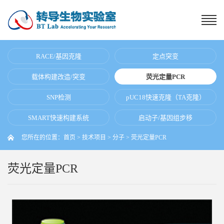
RACE/基因克隆
定点突变
载体构建改造/突变
荧光定量PCR
SNP检测
pUC18快速克隆（TA克隆）
SMART快速构建系统
启动子/基因组步移
您所在的位置：
首页
>
技术项目
>
分子
>
荧光定量PCR
荧光定量PCR