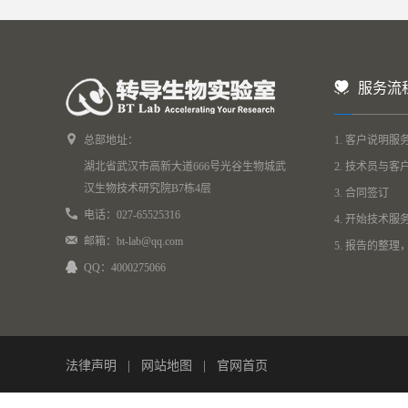
服务流
总部地址：
1. 客户说明服
湖北省武汉市高新大道666号光谷生物城武
2. 技术员与
汉生物技术研究院B7栋4层
3. 合同签订
电话：027-65525316
4. 开始技术服
邮箱：bt-lab@qq.com
5. 报告的整
QQ：4000275066
法律声明
|
网站地图
|
官网首页