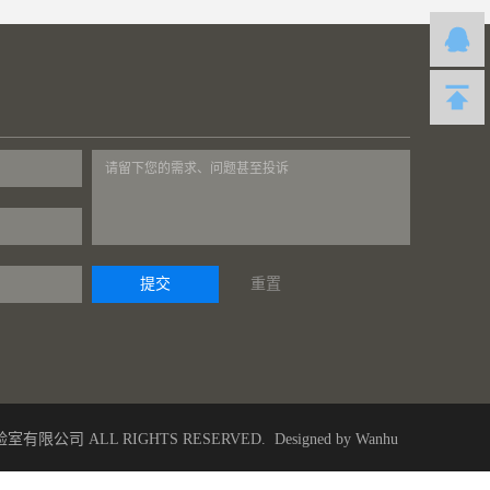
Q
室有限公司 ALL RIGHTS RESERVED.
Designed by
Wanhu