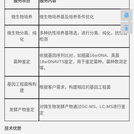
服务项目
服务内容
微生物培养
微生物培养基及培养条件优化
微生物分离
、
纯
多种抗性培养基筛选
，
进行分离
、
纯化
，
抗性菌
化
检测
依据基因序列比对
，
如细菌
16s
rDNA
、
真菌
菌种鉴定
18
s
rDNA\ITS鉴定
，用于
鉴定菌种
，
菌种数测定
等
。
基因工程菌株构
根据客户需求
，
构建相应的基因工程菌
建
对微生物发酵产物通过
GC-MS、LC-MS
进行鉴
发酵产物鉴定
定
技术优势