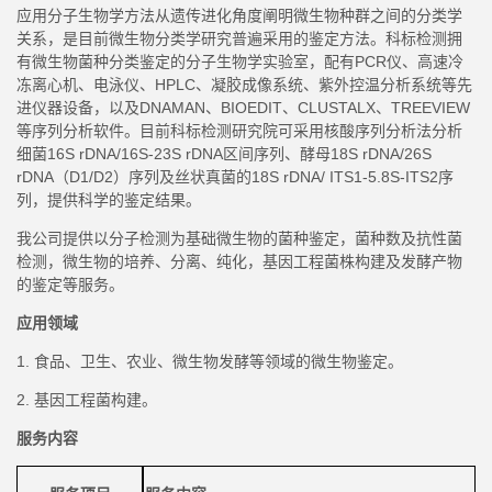
应用分子生物学方法从遗传进化角度阐明微生物种群之间的分类学
关系，是目前微生物分类学研究普遍采用的鉴定方法。科标检测拥
有微生物菌种分类鉴定的分子生物学实验室，配有
PCR仪、高速冷
冻离心机、电泳仪、HPLC、凝胶成像系统、紫外控温分析系统等先
进仪器设备，以及DNAMAN、BIOEDIT、CLUSTALX、TREEVIEW
等序列分析软件。目前科标检测研究院可采用核酸序列分析法分析
细菌16S rDNA/16S-23S rDNA区间序列、酵母18S rDNA/26S
rDNA（D1/D2）序列及丝状真菌的18S rDNA/ ITS1-5.8S-ITS2序
列，提供科学的鉴定结果。
我公司提供以分子检测为基础微生物的菌种鉴定，菌种数及抗性菌
检测，微生物的培养、分离、纯化，基因工程菌株构建及发酵产物
的鉴定等服务。
应用领域
1. 食品、卫生、农业、微生物发酵等领域的微生物鉴定。
2. 基因工程菌构建。
服务内容