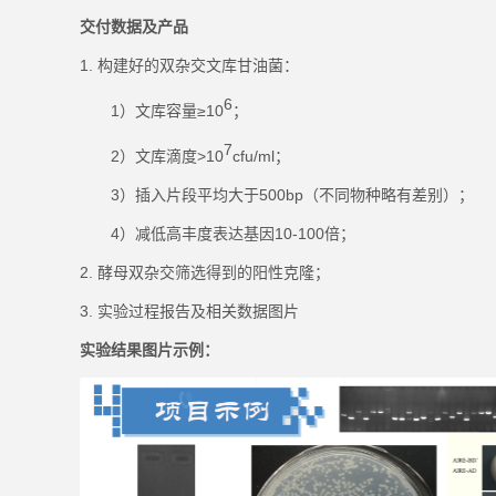
交付数据及产品
1.
构建好的双杂交文库甘油菌：
6
1）
文库容量
≥10
；
7
2）文库滴度>10
cfu/ml；
3）插入片段平均大于500bp（不同物种略有差别）；
4）
减低高丰度表达基因
10-100倍；
2.
酵母双杂交筛选得到的阳性克隆
；
3.
实验过程报告及相关数据图片
实验结果图片示例
：