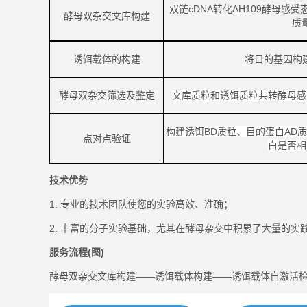
双链
cDNA转化AH109酵母感
酵母双杂交文库构建
质
诱饵载体的构建
将目的基因构
酵母双杂交筛选及鉴定
文库质粒和诱饵质粒共转酵母感
构建诱饵
B
D质粒
、
目的蛋白
AD
点对点验证
白是否相
技术优势
1. 专业的技术团队使您的实验高效、准确；
2. 丰富的分子实验基础，尤其在酵母杂交中积累了大量的
服务流程
(图)
酵母双杂交文库构建
——
诱饵载体构建——
诱饵载体自激活