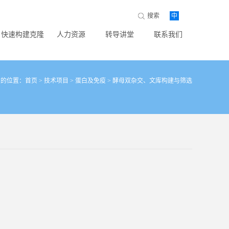
搜索
中
快速构建克隆
人力资源
转导讲堂
联系我们
在的位置：
首页
>
技术项目
>
蛋白及免疫
>
酵母双杂交、文库构建与筛选