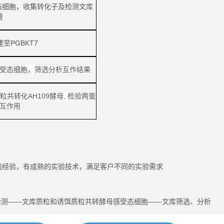
受态细胞，收集转化子及检测文库
量
建至
PGBKT7
受态细胞，筛选分析互作结果
质粒共转化AH109酵母, 检验两蛋
互作用
实践经验，有成熟的实验技术，满足客户不同的实验需求
检测
——
文库质粒和诱饵质粒共转酵母感受态细胞
—
—文库筛选、分析