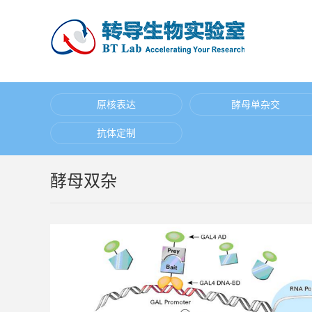
原核表达
酵母单杂交
抗体定制
酵母双杂