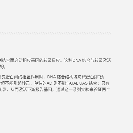
序列结合而启动相应基因的转录反应。这种DNA 结合与转录激活
成的。
 文库或研究蛋白间的相互作用时，DNA 结合结构域与靶蛋白即"诱
但不能引起转录，单独的AD 则不能与GAL UAS 结合；只有
基因的转录，从而激活下游报告基因，通过这一系列实验来验证两个