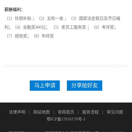
薪酬福利：
（
1）住宿补贴 ；（2）五险一金 ；（3）国家法定假日及节日福
利；（4
）全勤奖
400元； （5
）老员工服务奖
；（
6）考评奖；
（7）绩效奖；（8
）年终奖
马上申请
分享给好友
法律声明
|
网站地图
|
官网首页
|
服务流程
|
常见问题
鄂ICP备17016176号-1