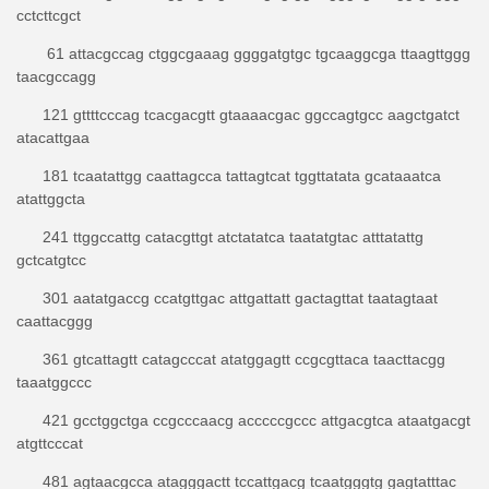
cctcttcgct
61 attacgccag ctggcgaaag ggggatgtgc tgcaaggcga ttaagttggg
taacgccagg
121 gttttcccag tcacgacgtt gtaaaacgac ggccagtgcc aagctgatct
atacattgaa
181 tcaatattgg caattagcca tattagtcat tggttatata gcataaatca
atattggcta
241 ttggccattg catacgttgt atctatatca taatatgtac atttatattg
gctcatgtcc
301 aatatgaccg ccatgttgac attgattatt gactagttat taatagtaat
caattacggg
361 gtcattagtt catagcccat atatggagtt ccgcgttaca taacttacgg
taaatggccc
421 gcctggctga ccgcccaacg acccccgccc attgacgtca ataatgacgt
atgttcccat
481 agtaacgcca atagggactt tccattgacg tcaatgggtg gagtatttac