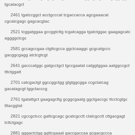
tgcatacgct
2461 tgatccggct acctgcccat tcgaccacca agcgaaacat
cgcatcgagc gagcacgtac
2521 tcggatggaa gccggtcttg tcgatcagga tgatctggac gaagagcatc
aggggctcgc
2581 gccagccgaa ctgttcgcca ggctcaaggc gcgcatgccc
gacggcgagg atctcgtcgt
2641 gacccatggc gatgcctgct tgccgaatat catggtggaa aatggccgct
tttctggatt
2701 catcgactgt ggccggctgg gtgtggcgga ccgctatcag
gacatagcgt tggctacccg
2761 tgatattgct gaagagcttg gcggcgaatg ggctgaccgc ttcctcgtgc
tttacggtat
2821 cgccgctccc gattcgcagc gcatcgcctt ctatcgcctt cttgacgagt
tcttctgagc
2881 gggactctgg ggttcgaaat gaccgaccaa gcgacgccca