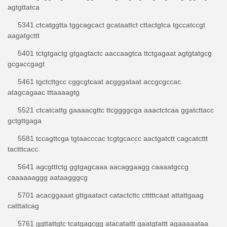
agtgttatca
5341 ctcatggtta tggcagcact gcataattct cttactgtca tgccatccgt
aagatgcttt
5401 tctgtgactg gtgagtactc aaccaagtca ttctgagaat agtgtatgcg
gcgaccgagt
5461 tgctcttgcc cggcgtcaat acgggataat accgcgccac
atagcagaac tttaaaagtg
5521 ctcatcattg gaaaacgttc ttcggggcga aaactctcaa ggatcttacc
gctgttgaga
5581 tccagttcga tgtaacccac tcgtgcaccc aactgatctt cagcatcttt
tactttcacc
5641 agcgtttctg ggtgagcaaa aacaggaagg caaaatgccg
caaaaaaggg aataagggcg
5701 acacggaaat gttgaatact catactcttc ctttttcaat attattgaag
catttatcag
5761 ggttattgtc tcatgagcgg atacatattt gaatgtattt agaaaaataa