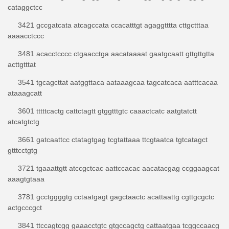
cataggctcc
3421 gccgatcata atcagccata ccacatttgt agaggtttta cttgctttaa
aaaacctccc
3481 acacctcccc ctgaacctga aacataaaat gaatgcaatt gttgttgtta
acttgtttat
3541 tgcagcttat aatggttaca aataaagcaa tagcatcaca aatttcacaa
ataaagcatt
3601 tttttcactg cattctagtt gtggtttgtc caaactcatc aatgtatctt
atcatgtctg
3661 gatcaattcc ctatagtgag tcgtattaaa ttcgtaatca tgtcatagct
gtttcctgtg
3721 tgaaattgtt atccgctcac aattccacac aacatacgag ccggaagcat
aaagtgtaaa
3781 gcctggggtg cctaatgagt gagctaactc acattaattg cgttgcgctc
actgcccgct
3841 ttccagtcgg gaaacctgtc gtgccagctg cattaatgaa tcggccaacg