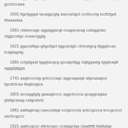
gcctcccaaa
1501 ttgctgggat tacaggcgtg aaccactgct cccttccctg tccttctgat
tttaaaataa
1561 ctataccagc aggaggacgt ccagacacag cataggctac
ctggccatgc ccaaccggtg
1621 ggacatttga gttgcttgct tggcactgtc ctctcatgcg ttgggtccac
tcagtagatg
1681 cctgttgaat tgggtacgcg gccagcttgg ctgtggaatg tgtgtcagtt
agggtgtgga
1741 aagtccccag gctccccagc aggcagaagt atgcaaagca
tgcatctcaa ttagtcagca
1801 accaggtgtg gaaagtcccc aggctcccca gcaggcagaa
gtatgcaaag catgcatctc
1861 aattagtcag caaccatagt cccgccccta actccgccca tcccgcccct
aactccgccc
1921 agttccgccc attctccgcc ccatggctga ctaatttttt ttatttatgc