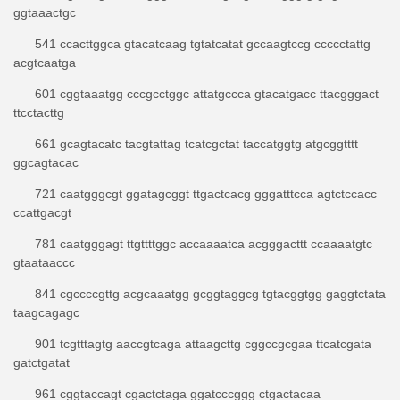
ggtaaactgc
541 ccacttggca gtacatcaag tgtatcatat gccaagtccg ccccctattg
acgtcaatga
601 cggtaaatgg cccgcctggc attatgccca gtacatgacc ttacgggact
ttcctacttg
661 gcagtacatc tacgtattag tcatcgctat taccatggtg atgcggtttt
ggcagtacac
721 caatgggcgt ggatagcggt ttgactcacg gggatttcca agtctccacc
ccattgacgt
781 caatgggagt ttgttttggc accaaaatca acgggacttt ccaaaatgtc
gtaataaccc
841 cgccccgttg acgcaaatgg gcggtaggcg tgtacggtgg gaggtctata
taagcagagc
901 tcgtttagtg aaccgtcaga attaagcttg cggccgcgaa ttcatcgata
gatctgatat
961 cggtaccagt cgactctaga ggatcccggg ctgactacaa