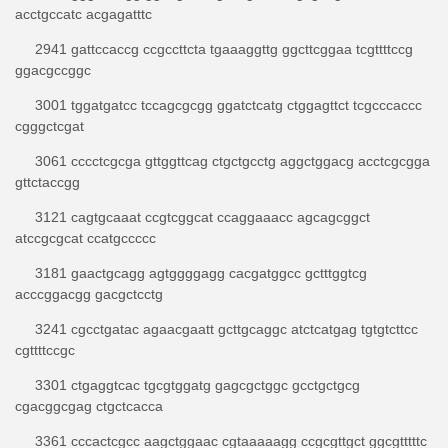
acctgccatc acgagatttc
2941 gattccaccg ccgccttcta tgaaaggttg ggcttcggaa tcgttttccg
ggacgccggc
3001 tggatgatcc tccagcgcgg ggatctcatg ctggagttct tcgcccaccc
cgggctcgat
3061 cccctcgcga gttggttcag ctgctgcctg aggctggacg acctcgcgga
gttctaccgg
3121 cagtgcaaat ccgtcggcat ccaggaaacc agcagcggct
atccgcgcat ccatgccccc
3181 gaactgcagg agtggggagg cacgatggcc gctttggtcg
acccggacgg gacgctcctg
3241 cgcctgatac agaacgaatt gcttgcaggc atctcatgag tgtgtcttcc
cgttttccgc
3301 ctgaggtcac tgcgtggatg gagcgctggc gcctgctgcg
cgacggcgag ctgctcacca
3361 cccactcgcc aagctggaac cgtaaaaagg ccgcgttgct ggcgtttttc