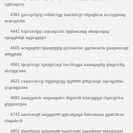
cgttcagccc
4381 gaccgctgcg ccttatccgg taactatcgt cttgagtcca acccggtaag
acacgactta
4441 tcgccactgg cagcagccac tggtaacagg attagcagag
cgaggtatgt aggcggtgct
4501 acagagttct tgaagtggtg gcctaactac ggctacacta gaagaacagt
atttggtatc
4561 tgcgctctgc tgaagccagt taccttcgga aaaagagttg gtagctcttg
atccggcaaa
4621 caaaccaccg ctggtagcgg tggttttttt gtttgcaagc agcagattac
gcgcagaaaa
4681 aaaggatctc aagaagatcc tttgatcttt tctacggggt ctgacgctca
gtggaacgaa
4741 aactcacgtt aagggatttt ggtcatgaga ttatcaaaaa ggatcttcac
ctagatcctt
4801 ttaaattaaa aatgaagttt taaatcaatc taaagtatat atgagtaaac