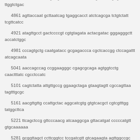
ttggtctgac
4861 agttaccaat gcttaatcag tgaggcacct atctcagcga tctgtctatt
tcgttcatcc
4921 atagttgcct gactccccgt cgtgtagata actacgatac gggagggctt
accatctggc
4981 cccagtgctg caatgatacc gcgagaccca cgctcaccgg ctccagattt
atcagcaata
5041 aaccagccag ccggaagggc cgagcgcaga agtggtcctg
caactttatc cgcctccatc
5101 cagtctatta attgttgccg ggaagctaga gtaagtagtt cgccagttaa
tagtttgcgc
5161 aacgttgttg ccattgctac aggcatcgtg gtgtcacgct cgtcgtttgg
tatggcttca
5221 ttcagctccg gttcccaacg atcaaggcga gttacatgat cccccatgtt
gtgcaaaaaa
5281 gcggttagct ccttcggtcc tccgatcgtt gtcagaagta agttggccgc