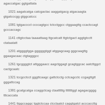
agaccatgac ggtgattata
1021 aagatcatga catcgactac aaggatgacg atgacaagta
gtgatcccgg gtggcatccc
1081 tgtgacccct ccccagtgcc tctcctggcc ctggaagttg ccactccagt
gcccaccagc
1141 cttgtcctaa taaaattaag ttgcatcatt ttgtctgact aggtgtcctt
ctataatatt
1201 atggggtgga ggggggtggt atggagcaag gggcaagttg
ggaagacaac ctgtagggcc
1261 tgcggggtct attgggaacc aagctggagt gcagtggcac aatcttggct
cactgcaatc
1321 tccgcctcct gggttcaagc gattctcctg cctcagcctc ccgagttgtt
gggattccag
1381 gcatgcatga ccaggctcag ctaatttttg tttttttggt agagacgggg
tttcaccata
1441 ttggccaggc tggtctccaa ctcctaatct caggtgatct acccaccttg