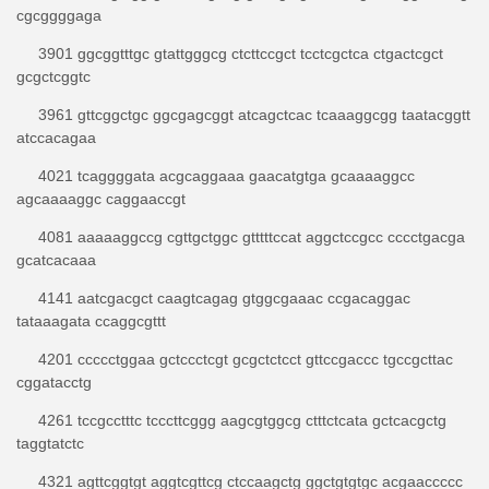
cgcggggaga
3901 ggcggtttgc gtattgggcg ctcttccgct tcctcgctca ctgactcgct
gcgctcggtc
3961 gttcggctgc ggcgagcggt atcagctcac tcaaaggcgg taatacggtt
atccacagaa
4021 tcaggggata acgcaggaaa gaacatgtga gcaaaaggcc
agcaaaaggc caggaaccgt
4081 aaaaaggccg cgttgctggc gtttttccat aggctccgcc cccctgacga
gcatcacaaa
4141 aatcgacgct caagtcagag gtggcgaaac ccgacaggac
tataaagata ccaggcgttt
4201 ccccctggaa gctccctcgt gcgctctcct gttccgaccc tgccgcttac
cggatacctg
4261 tccgcctttc tcccttcggg aagcgtggcg ctttctcata gctcacgctg
taggtatctc
4321 agttcggtgt aggtcgttcg ctccaagctg ggctgtgtgc acgaaccccc