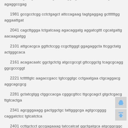
agaggccgag
1981 gccgcctcgg cctctgagct attccagaag tagtgaggag gcttttttgg
aggaattgat
2041 cagcttggga tctgatcaag agacaggatg aggatcgttt cgcatgattg
aacaagatgg
2101 attgcacgca ggttctccgg ccgcttgggt ggagaggcta ttcggctatg
actgggcaca
2161 acagacaatc ggctgctctg atgccgccgt gttccggctg tcagcgcagg
ggcgcccggt
2221 tctttttgtc aagaccgacc tgtccggtgc cctgaatgaa ctgcaggacg
aggcagcgcg
2281 gctatcgtgg ctggccacga cgggcgttcc ttgcgcagct gtgctcgacg
ttgtcactga
2341 agcgggaagg gactggctgc tattgggcga agtgccgggg
caggatctcc tgtcatctca
2401 ccttgctcct gccgagaaag tatccatcat ggctgatgca atgcggcggc