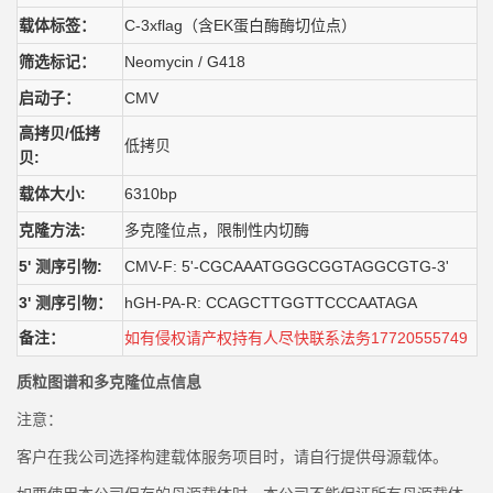
载体标签
：
C-3xflag
（含
EK蛋白酶酶切位点
）
筛选标记：
Neomycin / G418
启动子
：
CMV
高拷贝
/低拷
低拷贝
贝
:
载体大小
:
6310bp
克隆方法
:
多克隆位点，限制性内切酶
5' 测序引物:
CMV-F: 5'-CGCAAATGGGCGGTAGGCGTG-3'
3' 测序引物
：
hGH-PA-R: CCAGCTTGGTTCCCAATAGA
备注：
如有侵权请产权持有人尽快联系法务
17720555749
质粒图谱和多克隆位点信息
注意：
客户在我公司选择构建载体服务项目时，请自行提供母源载体。