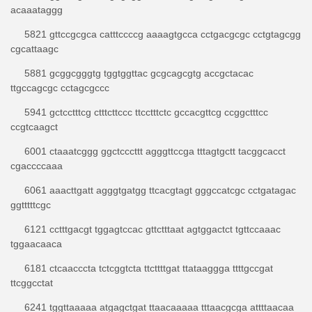
acaaataggg
5821 gttccgcgca catttccccg aaaagtgcca cctgacgcgc cctgtagcgg
cgcattaagc
5881 gcggcgggtg tggtggttac gcgcagcgtg accgctacac
ttgccagcgc cctagcgccc
5941 gctcctttcg ctttcttccc ttcctttctc gccacgttcg ccggctttcc
ccgtcaagct
6001 ctaaatcggg ggctcccttt agggttccga tttagtgctt tacggcacct
cgaccccaaa
6061 aaacttgatt agggtgatgg ttcacgtagt gggccatcgc cctgatagac
ggtttttcgc
6121 cctttgacgt tggagtccac gttctttaat agtggactct tgttccaaac
tggaacaaca
6181 ctcaacccta tctcggtcta ttcttttgat ttataaggga ttttgccgat
ttcggcctat
6241 tggttaaaaa atgagctgat ttaacaaaaa tttaacgcga attttaacaa