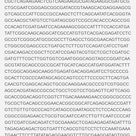
CGCTCAGAAGAACTCGTCAAGAAGGCGATAGAAGGCGATGCG
CTGCGAATCGGGAGCGGCGATACCGTAAAGCACGAGGAAGCG
GTCAGCCCATTCGCCGCCAAGCTCTTCAGCAATATCACGGGTA
GCCAACGCTATGTCCTGATAGCGGTCCGCCACACCCAGCCGG
CCACAGTCGATGAATCCAGAAAAGCGGCCATTTTCCACCATGA
TATTCGGCAAGCAGGCATCGCCATGTGTCACGACGAGATCCTC
GCCGTCGGGCATGCGCGCCTTGAGCCTGGCGAACAGTTCGG
CTGGCGCGAGCCCCTGATGCTCTTCGTCCAGATCATCCTGAT
CGACAAGACCGGCTTCCATCCGAGTACGTGCTCGCTCGATGC
GATGTTTCGCTTGGTGGTCGAATGGGCAGGTAGCCGGATCAA
GCGTATGCAGCCGCCGCATTGCATCAGCCATGATGGATACTTT
CTCGGCAGGAGCAAGGTGAGATGACAGGAGATCCTGCCCCG
GCACTTCGCCCAATAGCAGCCAGTCCCTTCCCGCTTCAGTGA
CAACGTCGAGCACAGCTGCGCAAGGAACGCCCGTCGTGGCC
AGCCACGATAGCCGCGCTGCCTCGTCCTGGAGTTCATTCAGG
GCACCGGACAGGTCGGTCTTGACAAAAAGAACCGGGCGCCCC
TGCGCTGACAGCCGGAACACGGCGGCATCAGAGCAGCCGATT
GTCTGTTGTGCCCAGTCATAGCCGAATAGCCTCTCCACCCAAG
CGGCCGGAGAACCTGCGTGCAATCCATCTTGTTCAATCCCCAT
GGTCGATCGACAGATCTGCGAAAGCTCGAGAGAGATAGATTTG
TAGAGAGAGACTGGTGATTTCAGCGTGTCCTCTCCAAATGAAA
TGAACTTCCTTATATAGAGGAAGGTCTTGCGAAGGATAGTGGG