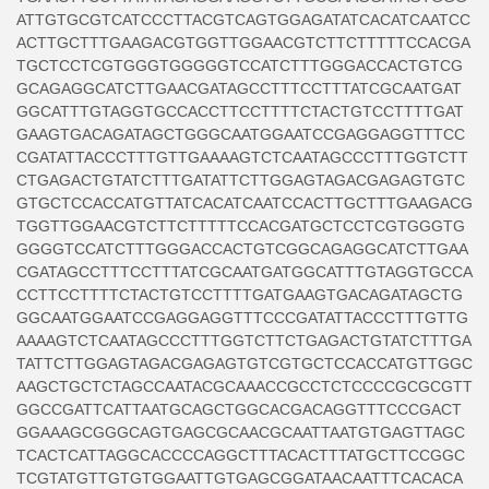
ATTGTGCGTCATCCCTTACGTCAGTGGAGATATCACATCAATCC
ACTTGCTTTGAAGACGTGGTTGGAACGTCTTCTTTTTCCACGA
TGCTCCTCGTGGGTGGGGGTCCATCTTTGGGACCACTGTCG
GCAGAGGCATCTTGAACGATAGCCTTTCCTTTATCGCAATGAT
GGCATTTGTAGGTGCCACCTTCCTTTTCTACTGTCCTTTTGAT
GAAGTGACAGATAGCTGGGCAATGGAATCCGAGGAGGTTTCC
CGATATTACCCTTTGTTGAAAAGTCTCAATAGCCCTTTGGTCTT
CTGAGACTGTATCTTTGATATTCTTGGAGTAGACGAGAGTGTC
GTGCTCCACCATGTTATCACATCAATCCACTTGCTTTGAAGACG
TGGTTGGAACGTCTTCTTTTTCCACGATGCTCCTCGTGGGTG
GGGGTCCATCTTTGGGACCACTGTCGGCAGAGGCATCTTGAA
CGATAGCCTTTCCTTTATCGCAATGATGGCATTTGTAGGTGCCA
CCTTCCTTTTCTACTGTCCTTTTGATGAAGTGACAGATAGCTG
GGCAATGGAATCCGAGGAGGTTTCCCGATATTACCCTTTGTTG
AAAAGTCTCAATAGCCCTTTGGTCTTCTGAGACTGTATCTTTGA
TATTCTTGGAGTAGACGAGAGTGTCGTGCTCCACCATGTTGGC
AAGCTGCTCTAGCCAATACGCAAACCGCCTCTCCCCGCGCGTT
GGCCGATTCATTAATGCAGCTGGCACGACAGGTTTCCCGACT
GGAAAGCGGGCAGTGAGCGCAACGCAATTAATGTGAGTTAGC
TCACTCATTAGGCACCCCAGGCTTTACACTTTATGCTTCCGGC
TCGTATGTTGTGTGGAATTGTGAGCGGATAACAATTTCACACA