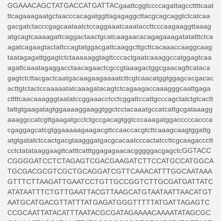
GGAAACAGCTATGACCATGATTACgaattcggtccccagattagccttttcaat
ttcagaaagaatgctaacccacagatggttagagaggcttacgcagcaggtctcatcaa
gacgatctacccgagcaataatctccaggaaatcaaataccttcccaagaaggttaaag
atgcagtcaaaagattcaggactaactgcatcaagaacacagagaaagatatatttctca
agatcagaagtactattccagtatggacgattcaaggcttgcttcacaaaccaaggcaag
taatagagattggagtctctaaaaaggtagttcccactgaatcaaaggccatggagtcaa
agattcaaatagaggacctaacagaactcgccgtaaagactggcgaacagttcataca
gagtctcttacgactcaatgacaagaagaaaatcttcgtcaacatggtggagcacgacac
acttgtctactccaaaaatatcaaagatacagtctcagaagaccaaagggcaattgaga
cttttcaacaaagggtaatatccggaaacctcctcggattccattgcccagctatctgtcactt
tattgtgaagatagtggaaaaggaaggtggctcctacaaatgccatcattgcgataaagg
aaaggccatcgttgaagatgcctctgccgacagtggtcccaaagatggacccccaccca
cgaggagcatcgtggaaaaagaagacgttccaaccacgtcttcaaagcaagtggattg
atgtgatatctccactgacgtaagggatgacgcacaatcccactatccttcgcaagaccctt
cctctatataaggaagttcatttcatttggagagaacacgggggacgagctcGGTACC
CGGGGATCCTCTAGAGTCGACGAAGATCTTCCATGCCATGGCA
TGCGACGCGTCGCTGCAGGATCGTTCAAACATTTGGCAATAAA
GTTTCTTAAGATTGAATCCTGTTGCCGGTCTTGCGATGATTATC
ATATAATTTCTGTTGAATTACGTTAAGCATGTAATAATTAACATGT
AATGCATGACGTTATTTATGAGATGGGTTTTTATGATTAGAGTC
CCGCAATTATACATTTAATACGCGATAGAAAACAAAATATAGCGC