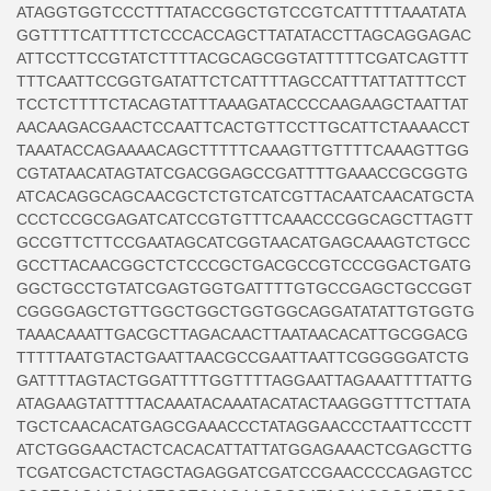
ATAGGTGGTCCCTTTATACCGGCTGTCCGTCATTTTTAAATATA
GGTTTTCATTTTCTCCCACCAGCTTATATACCTTAGCAGGAGAC
ATTCCTTCCGTATCTTTTACGCAGCGGTATTTTTCGATCAGTTT
TTTCAATTCCGGTGATATTCTCATTTTAGCCATTTATTATTTCCT
TCCTCTTTTCTACAGTATTTAAAGATACCCCAAGAAGCTAATTAT
AACAAGACGAACTCCAATTCACTGTTCCTTGCATTCTAAAACCT
TAAATACCAGAAAACAGCTTTTTCAAAGTTGTTTTCAAAGTTGG
CGTATAACATAGTATCGACGGAGCCGATTTTGAAACCGCGGTG
ATCACAGGCAGCAACGCTCTGTCATCGTTACAATCAACATGCTA
CCCTCCGCGAGATCATCCGTGTTTCAAACCCGGCAGCTTAGTT
GCCGTTCTTCCGAATAGCATCGGTAACATGAGCAAAGTCTGCC
GCCTTACAACGGCTCTCCCGCTGACGCCGTCCCGGACTGATG
GGCTGCCTGTATCGAGTGGTGATTTTGTGCCGAGCTGCCGGT
CGGGGAGCTGTTGGCTGGCTGGTGGCAGGATATATTGTGGTG
TAAACAAATTGACGCTTAGACAACTTAATAACACATTGCGGACG
TTTTTAATGTACTGAATTAACGCCGAATTAATTCGGGGGATCTG
GATTTTAGTACTGGATTTTGGTTTTAGGAATTAGAAATTTTATTG
ATAGAAGTATTTTACAAATACAAATACATACTAAGGGTTTCTTATA
TGCTCAACACATGAGCGAAACCCTATAGGAACCCTAATTCCCTT
ATCTGGGAACTACTCACACATTATTATGGAGAAACTCGAGCTTG
TCGATCGACTCTAGCTAGAGGATCGATCCGAACCCCAGAGTCC