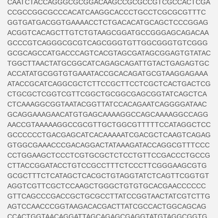
CAATCTACCAGGGCGCGGACAAGCCGCGCCGTCGCCACTCGA
CCGCCGGCGCCCACATCAAGGCACCCTGCCTCGCGCGTTTC
GGTGATGACGGTGAAAACCTCTGACACATGCAGCTCCCGGAG
ACGGTCACAGCTTGTCTGTAAGCGGATGCCGGGAGCAGACAA
GCCCGTCAGGGCGCGTCAGCGGGTGTTGGCGGGTGTCGGG
GCGCAGCCATGACCCAGTCACGTAGCGATAGCGGAGTGTATAC
TGGCTTAACTATGCGGCATCAGAGCAGATTGTACTGAGAGTGC
ACCATATGCGGTGTGAAATACCGCACAGATGCGTAAGGAGAAA
ATACCGCATCAGGCGCTCTTCCGCTTCCTCGCTCACTGACTCG
CTGCGCTCGGTCGTTCGGCTGCGGCGAGCGGTATCAGCTCA
CTCAAAGGCGGTAATACGGTTATCCACAGAATCAGGGGATAAC
GCAGGAAAGAACATGTGAGCAAAAGGCCAGCAAAAGGCCAGG
AACCGTAAAAAGGCCGCGTTGCTGGCGTTTTTCCATAGGCTCC
GCCCCCCTGACGAGCATCACAAAAATCGACGCTCAAGTCAGAG
GTGGCGAAACCCGACAGGACTATAAAGATACCAGGCGTTTCCC
CCTGGAAGCTCCCTCGTGCGCTCTCCTGTTCCGACCCTGCCG
CTTACCGGATACCTGTCCGCCTTTCTCCCTTCGGGAAGCGTG
GCGCTTTCTCATAGCTCACGCTGTAGGTATCTCAGTTCGGTGT
AGGTCGTTCGCTCCAAGCTGGGCTGTGTGCACGAACCCCCC
GTTCAGCCCGACCGCTGCGCCTTATCCGGTAACTATCGTCTTG
AGTCCAACCCGGTAAGACACGACTTATCGCCACTGGCAGCAG
CCACTGGTAACAGGATTAGCAGAGCGAGGTATGTAGGCGGTG