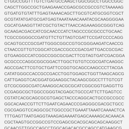
CTGGCCGGTTTGTCTGATGCCAAGCTGGCGGCCTGGCCGGC
CAGCTTGGCCGCTGAAGAAACCGAGCGCCGCCGTCTAAAAAG
GTGATGTGTATTTGAGTAAAACAGCTTGCGTCATGCGGTCGCT
GCGTATATGATGCGATGAGTAAATAAACAAATACGCAAGGGGAA
CGCATGAAGGTTATCGCTGTACTTAACCAGAAAGGCGGGTCAG
GCAAGACGACCATCGCAACCCATCTAGCCCGCGCCCTGCAAC
TCGCCGGGGCCGATGTTCTGTTAGTCGATTCCGATCCCCAGG
GCAGTGCCCGCGATTGGGCGGCCGTGCGGGAAGATCAACCG
CTAACCGTTGTCGGCATCGACCGCCCGACGATTGACCGCGAC
GTGAAGGCCATCGGCCGGCGCGACTTCGTAGTGATCGACGGA
GCGCCCCAGGCGGCGGACTTGGCTGTGTCCGCGATCAAGGC
AGCCGACTTCGTGCTGATTCCGGTGCAGCCAAGCCCTTACGA
CATATGGGCCACCGCCGACCTGGTGGAGCTGGTTAAGCAGCG
CATTGAGGTCACGGATGGAAGGCTACAAGCGGCCTTTGTCGT
GTCGCGGGCGATCAAAGGCACGCGCATCGGCGGTGAGGTTG
CCGAGGCGCTGGCCGGGTACGAGCTGCCCATTCTTGAGTCC
CGTATCACGCAGCGCGTGAGCTACCCAGGCACTGCCGCCGCC
GGCACAACCGTTCTTGAATCAGAACCCGAGGGCGACGCTGCC
CGCGAGGTCCAGGCGCTGGCCGCTGAAATTAAATCAAAACTCA
TTTGAGTTAATGAGGTAAAGAGAAAATGAGCAAAAGCACAAACA
CGCTAAGTGCCGGCCGTCCGAGCGCACGCAGCAGCAAGGCT
GCAACGTTGGCCAGCCTGGCAGACACGCCAGCCATGAAGCG