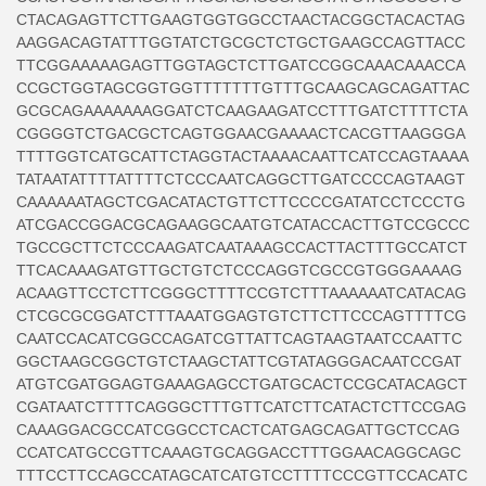
CTACAGAGTTCTTGAAGTGGTGGCCTAACTACGGCTACACTAG
AAGGACAGTATTTGGTATCTGCGCTCTGCTGAAGCCAGTTACC
TTCGGAAAAAGAGTTGGTAGCTCTTGATCCGGCAAACAAACCA
CCGCTGGTAGCGGTGGTTTTTTTGTTTGCAAGCAGCAGATTAC
GCGCAGAAAAAAAGGATCTCAAGAAGATCCTTTGATCTTTTCTA
CGGGGTCTGACGCTCAGTGGAACGAAAACTCACGTTAAGGGA
TTTTGGTCATGCATTCTAGGTACTAAAACAATTCATCCAGTAAAA
TATAATATTTTATTTTCTCCCAATCAGGCTTGATCCCCAGTAAGT
CAAAAAATAGCTCGACATACTGTTCTTCCCCGATATCCTCCCTG
ATCGACCGGACGCAGAAGGCAATGTCATACCACTTGTCCGCCC
TGCCGCTTCTCCCAAGATCAATAAAGCCACTTACTTTGCCATCT
TTCACAAAGATGTTGCTGTCTCCCAGGTCGCCGTGGGAAAAG
ACAAGTTCCTCTTCGGGCTTTTCCGTCTTTAAAAAATCATACAG
CTCGCGCGGATCTTTAAATGGAGTGTCTTCTTCCCAGTTTTCG
CAATCCACATCGGCCAGATCGTTATTCAGTAAGTAATCCAATTC
GGCTAAGCGGCTGTCTAAGCTATTCGTATAGGGACAATCCGAT
ATGTCGATGGAGTGAAAGAGCCTGATGCACTCCGCATACAGCT
CGATAATCTTTTCAGGGCTTTGTTCATCTTCATACTCTTCCGAG
CAAAGGACGCCATCGGCCTCACTCATGAGCAGATTGCTCCAG
CCATCATGCCGTTCAAAGTGCAGGACCTTTGGAACAGGCAGC
TTTCCTTCCAGCCATAGCATCATGTCCTTTTCCCGTTCCACATC