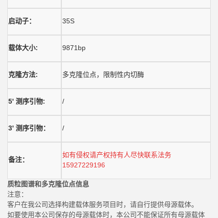
启动子：
35S
载体大小
:
9871
bp
克隆方法
:
多克隆位点，限制性内切酶
5' 测序引物:
/
3' 测序引物：
/
如有侵权请产权持有人尽快联系法务
备注：
15927229196
质粒图谱和多克隆位点信息
注意：
客户在我公司选择构建载体服务项目时，请自行提供母源载体。
如要使用本公司保存的母源载体时，本公司不能保证所有母源载体