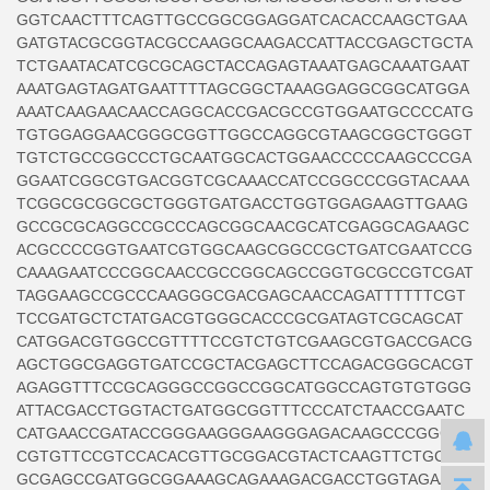
GGTCAACTTTCAGTTGCCGGCGGAGGATCACACCAAGCTGAA
GATGTACGCGGTACGCCAAGGCAAGACCATTACCGAGCTGCTA
TCTGAATACATCGCGCAGCTACCAGAGTAAATGAGCAAATGAAT
AAATGAGTAGATGAATTTTAGCGGCTAAAGGAGGCGGCATGGA
AAATCAAGAACAACCAGGCACCGACGCCGTGGAATGCCCCATG
TGTGGAGGAACGGGCGGTTGGCCAGGCGTAAGCGGCTGGGT
TGTCTGCCGGCCCTGCAATGGCACTGGAACCCCCAAGCCCGA
GGAATCGGCGTGACGGTCGCAAACCATCCGGCCCGGTACAAA
TCGGCGCGGCGCTGGGTGATGACCTGGTGGAGAAGTTGAAG
GCCGCGCAGGCCGCCCAGCGGCAACGCATCGAGGCAGAAGC
ACGCCCCGGTGAATCGTGGCAAGCGGCCGCTGATCGAATCCG
CAAAGAATCCCGGCAACCGCCGGCAGCCGGTGCGCCGTCGAT
TAGGAAGCCGCCCAAGGGCGACGAGCAACCAGATTTTTTCGT
TCCGATGCTCTATGACGTGGGCACCCGCGATAGTCGCAGCAT
CATGGACGTGGCCGTTTTCCGTCTGTCGAAGCGTGACCGACG
AGCTGGCGAGGTGATCCGCTACGAGCTTCCAGACGGGCACGT
AGAGGTTTCCGCAGGGCCGGCCGGCATGGCCAGTGTGTGGG
ATTACGACCTGGTACTGATGGCGGTTTCCCATCTAACCGAATC
CATGAACCGATACCGGGAAGGGAAGGGAGACAAGCCCGGCCG
CGTGTTCCGTCCACACGTTGCGGACGTACTCAAGTTCTGCCG
GCGAGCCGATGGCGGAAAGCAGAAAGACGACCTGGTAGAAAC