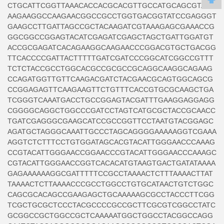
CTGCATTCGGTTAAACACCACGCACGTTGCCATGCAGCGTACG
AAGAAGGCCAAGAACGGCCGCCTGGTGACGGTATCCGAGGGT
GAAGCCTTGATTAGCCGCTACAAGATCGTAAAGAGCGAAACCG
GGCGGCCGGAGTACATCGAGATCGAGCTAGCTGATTGGATGT
ACCGCGAGATCACAGAAGGCAAGAACCCGGACGTGCTGACGG
TTCACCCCGATTACTTTTTGATCGATCCCGGCATCGGCCGTTT
TCTCTACCGCCTGGCACGCCGCGCCGCAGGCAAGGCAGAAG
CCAGATGGTTGTTCAAGACGATCTACGAACGCAGTGGCAGCG
CCGGAGAGTTCAAGAAGTTCTGTTTCACCGTGCGCAAGCTGA
TCGGGTCAAATGACCTGCCGGAGTACGATTTGAAGGAGGAGG
CGGGGCAGGCTGGCCCGATCCTAGTCATGCGCTACCGCAACC
TGATCGAGGGCGAAGCATCCGCCGGTTCCTAATGTACGGAGC
AGATGCTAGGGCAAATTGCCCTAGCAGGGGAAAAAGGTCGAAA
AGGTCTCTTTCCTGTGGATAGCACGTACATTGGGAACCCAAAG
CCGTACATTGGGAACCGGAACCCGTACATTGGGAACCCAAAGC
CGTACATTGGGAACCGGTCACACATGTAAGTGACTGATATAAAA
GAGAAAAAAGGCGATTTTTCCGCCTAAAACTCTTTAAAACTTAT
TAAAACTCTTAAAACCCGCCTGGCCTGTGCATAACTGTCTGGC
CAGCGCACAGCCGAAGAGCTGCAAAAAGCGCCTACCCTTCGG
TCGCTGCGCTCCCTACGCCCCGCCGCTTCGCGTCGGCCTATC
GCGGCCGCTGGCCGCTCAAAAATGGCTGGCCTACGGCCAGG