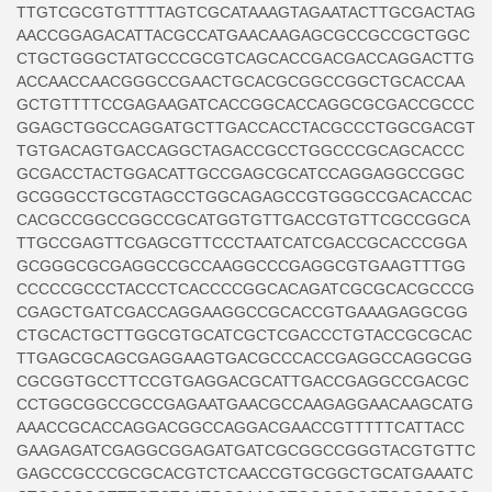
TTGTCGCGTGTTTTAGTCGCATAAAGTAGAATACTTGCGACTAG
AACCGGAGACATTACGCCATGAACAAGAGCGCCGCCGCTGGC
CTGCTGGGCTATGCCCGCGTCAGCACCGACGACCAGGACTTG
ACCAACCAACGGGCCGAACTGCACGCGGCCGGCTGCACCAA
GCTGTTTTCCGAGAAGATCACCGGCACCAGGCGCGACCGCCC
GGAGCTGGCCAGGATGCTTGACCACCTACGCCCTGGCGACGT
TGTGACAGTGACCAGGCTAGACCGCCTGGCCCGCAGCACCC
GCGACCTACTGGACATTGCCGAGCGCATCCAGGAGGCCGGC
GCGGGCCTGCGTAGCCTGGCAGAGCCGTGGGCCGACACCAC
CACGCCGGCCGGCCGCATGGTGTTGACCGTGTTCGCCGGCA
TTGCCGAGTTCGAGCGTTCCCTAATCATCGACCGCACCCGGA
GCGGGCGCGAGGCCGCCAAGGCCCGAGGCGTGAAGTTTGG
CCCCCGCCCTACCCTCACCCCGGCACAGATCGCGCACGCCCG
CGAGCTGATCGACCAGGAAGGCCGCACCGTGAAAGAGGCGG
CTGCACTGCTTGGCGTGCATCGCTCGACCCTGTACCGCGCAC
TTGAGCGCAGCGAGGAAGTGACGCCCACCGAGGCCAGGCGG
CGCGGTGCCTTCCGTGAGGACGCATTGACCGAGGCCGACGC
CCTGGCGGCCGCCGAGAATGAACGCCAAGAGGAACAAGCATG
AAACCGCACCAGGACGGCCAGGACGAACCGTTTTTCATTACC
GAAGAGATCGAGGCGGAGATGATCGCGGCCGGGTACGTGTTC
GAGCCGCCCGCGCACGTCTCAACCGTGCGGCTGCATGAAATC