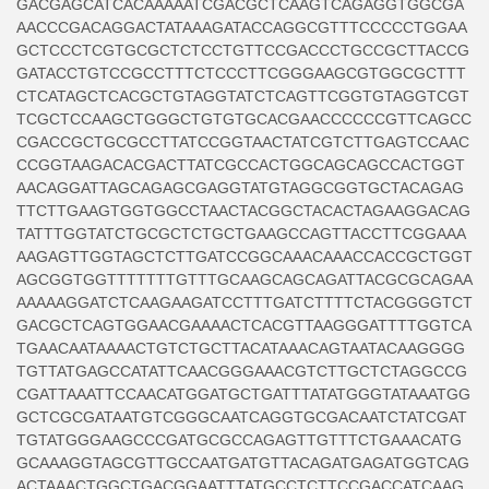
GACGAGCATCACAAAAATCGACGCTCAAGTCAGAGGTGGCGA
AACCCGACAGGACTATAAAGATACCAGGCGTTTCCCCCTGGAA
GCTCCCTCGTGCGCTCTCCTGTTCCGACCCTGCCGCTTACCG
GATACCTGTCCGCCTTTCTCCCTTCGGGAAGCGTGGCGCTTT
CTCATAGCTCACGCTGTAGGTATCTCAGTTCGGTGTAGGTCGT
TCGCTCCAAGCTGGGCTGTGTGCACGAACCCCCCGTTCAGCC
CGACCGCTGCGCCTTATCCGGTAACTATCGTCTTGAGTCCAAC
CCGGTAAGACACGACTTATCGCCACTGGCAGCAGCCACTGGT
AACAGGATTAGCAGAGCGAGGTATGTAGGCGGTGCTACAGAG
TTCTTGAAGTGGTGGCCTAACTACGGCTACACTAGAAGGACAG
TATTTGGTATCTGCGCTCTGCTGAAGCCAGTTACCTTCGGAAA
AAGAGTTGGTAGCTCTTGATCCGGCAAACAAACCACCGCTGGT
AGCGGTGGTTTTTTTGTTTGCAAGCAGCAGATTACGCGCAGAA
AAAAAGGATCTCAAGAAGATCCTTTGATCTTTTCTACGGGGTCT
GACGCTCAGTGGAACGAAAACTCACGTTAAGGGATTTTGGTCA
TGAACAATAAAACTGTCTGCTTACATAAACAGTAATACAAGGGG
TGTTATGAGCCATATTCAACGGGAAACGTCTTGCTCTAGGCCG
CGATTAAATTCCAACATGGATGCTGATTTATATGGGTATAAATGG
GCTCGCGATAATGTCGGGCAATCAGGTGCGACAATCTATCGAT
TGTATGGGAAGCCCGATGCGCCAGAGTTGTTTCTGAAACATG
GCAAAGGTAGCGTTGCCAATGATGTTACAGATGAGATGGTCAG
ACTAAACTGGCTGACGGAATTTATGCCTCTTCCGACCATCAAG