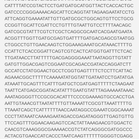
CATTTTATCCGTACTCCTGATGATGCATGGTTACTCACCACTGC
GATCCCCGGGAAAACAGCATTCCAGGTATTAGAAGAATATCCTG
ATTCAGGTGAAAATATTGTTGATGCGCTGGCAGTGTTCCTGCG
CCGGTTGCATTCGATTCCTGTTTGTAATTGTCCTTTTAACAGC
GATCGCGTATTTCGTCTCGCTCAGGCGCAATCACGAATGAATA
ACGGTTTGGTTGATGCGAGTGATTTTGATGACGAGCGTAATGG
CTGGCCTGTTGAACAAGTCTGGAAAGAAATGCATAAACTTTTG
CCATTCTCACCGGATTCAGTCGTCACTCATGGTGATTTCTCAC
TTGATAACCTTATTTTTGACGAGGGGAAATTAATAGGTTGTATT
GATGTTGGACGAGTCGGAATCGCAGACCGATACCAGGATCTT
GCCATCCTATGGAACTGCCTCGGTGAGTTTTCTCCTTCATTAC
AGAAACGGCTTTTTCAAAAATATGGTATTGATAATCCTGATATGA
ATAAATTGCAGTTTCATTTGATGCTCGATGAGTTTTTCTAAGAAT
TAATTCATGAGCGGATACATATTTGAATGTATTTAGAAAAATAAAC
AAATAGGGGTTCCGCGCACATTTCCCCGAAAAGTGCCACCTGA
AATTGTAAACGTTAATATTTTGTTAAAATTCGCGTTAAATTTTTG
TTAAATCAGCTCATTTTTTAACCAATAGGCCGAAATCGGCAAAAT
CCCTTATAAATCAAAAGAATAGACCGAGATAGGGTTGAGTGTTG
TTCCAGTTTGGAACAAGAGTCCACTATTAAAGAACGTGGACTC
CAACGTCAAAGGGCGAAAAACCGTCTATCAGGGCGATGGCCC
ACTACGTGAACCATCACCCTAATCAAGTTTTTTGGGGTCGAGG