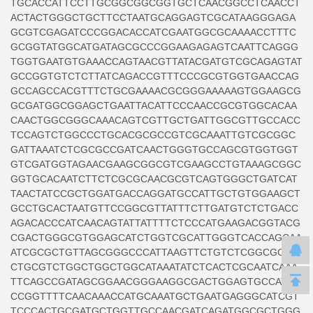
TGCACCATTCCTTGCGGCGGCGGTGCTCAACGGCCTCAACCT
ACTACTGGGCTGCTTCCTAATGCAGGAGTCGCATAAGGGAGA
GCGTCGAGATCCCGGACACCATCGAATGGCGCAAAACCTTTC
GCGGTATGGCATGATAGCGCCCGGAAGAGAGTCAATTCAGGG
TGGTGAATGTGAAACCAGTAACGTTATACGATGTCGCAGAGTAT
GCCGGTGTCTCTTATCAGACCGTTTCCCGCGTGGTGAACCAG
GCCAGCCACGTTTCTGCGAAAACGCGGGAAAAAGTGGAAGCG
GCGATGGCGGAGCTGAATTACATTCCCAACCGCGTGGCACAA
CAACTGGCGGGCAAACAGTCGTTGCTGATTGGCGTTGCCACC
TCCAGTCTGGCCCTGCACGCGCCGTCGCAAATTGTCGCGGC
GATTAAATCTCGCGCCGATCAACTGGGTGCCAGCGTGGTGGT
GTCGATGGTAGAACGAAGCGGCGTCGAAGCCTGTAAAGCGGC
GGTGCACAATCTTCTCGCGCAACGCGTCAGTGGGCTGATCAT
TAACTATCCGCTGGATGACCAGGATGCCATTGCTGTGGAAGCT
GCCTGCACTAATGTTCCGGCGTTATTTCTTGATGTCTCTGACC
AGACACCCATCAACAGTATTATTTTCTCCCATGAAGACGGTACG
CGACTGGGCGTGGAGCATCTGGTCGCATTGGGTCACCAGCAA
ATCGCGCTGTTAGCGGGCCCATTAAGTTCTGTCTCGGCGCGT
CTGCGTCTGGCTGGCTGGCATAAATATCTCACTCGCAATCAAA
TTCAGCCGATAGCGGAACGGGAAGGCGACTGGAGTGCCATGT
CCGGTTTTCAACAAACCATGCAAATGCTGAATGAGGGCATCGT
TCCCACTGCGATGCTGGTTGCCAACGATCAGATGGCGCTGGG