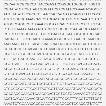
CGCAATGCGCGCCATTACCGAGTCCGGGCTGCGCGTTGGTG
CGGATATCTCGGTAGTGGGATACGACGATACCGAAGACAGCTC
ATGTTATATCCCGCCGTTAACCACCATCAAACAGGATTTTCGCC
TGCTGGGGCAAACCAGCGTGGACCGCTTGCTGCAACTCTCTC
AGGGCCAGGCGGTGAAGGGCAATCAGCTGTTGCCCGTCTCA
CTGGTGAAAAGAAAAACCACCCTGGCGCCCAATACGCAAACCG
CCTCTCCCCGCGCGTTGGCCGATTCATTAATGCAGCTGGCAC
GACAGGTTTCCCGACTGGAAAGCGGGCAGTGAGCGCAACGC
AATTAATGTAAGTTAGCTCACTCATTAGGCACCGGGATCTCGAC
CGATGCCCTTGAGAGCCTTCAACCCAGTCAGCTCCTTCCGGT
GGGCGCGGGGCATGACTATCGTCGCCGCACTTATGACTGTCT
TCTTTATCATGCAACTCGTAGGACAGGTGCCGGCAGCGCTCT
GGGTCATTTTCGGCGAGGACCGCTTTCGCTGGAGCGCGACG
ATGATCGGCCTGTCGCTTGCGGTATTCGGAATCTTGCACGCC
CTCGCTCAAGCCTTCGTCACTGGTCCCGCCACCAAACGTTTC
GGCGAGAAGCAGGCCATTATCGCCGGCATGGCGGCCCCACG
GGTGCGCATGATCGTGCTCCTGTCGTTGAGGACCCGGCTAGG
CTGGCGGGGTTGCCTTACTGGTTAGCAGAATGAATCACCGATA
CGCGAGCGAACGTGAAGCGACTGCTGCTGCAAAACGTCTGCG
ACCTGAGCAACAACATGAATGGTCTTCGGTTTCCGTGTTTCGT
AAAGTCTGGAAACGCGGAAGTCAGCGCCCTGCACCATTATGTT