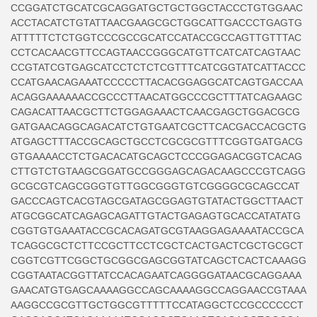
CCGGATCTGCATCGCAGGATGCTGCTGGCTACCCTGTGGAAC
ACCTACATCTGTATTAACGAAGCGCTGGCATTGACCCTGAGTG
ATTTTTCTCTGGTCCCGCCGCATCCATACCGCCAGTTGTTTAC
CCTCACAACGTTCCAGTAACCGGGCATGTTCATCATCAGTAAC
CCGTATCGTGAGCATCCTCTCTCGTTTCATCGGTATCATTACCC
CCATGAACAGAAATCCCCCTTACACGGAGGCATCAGTGACCAA
ACAGGAAAAAACCGCCCTTAACATGGCCCGCTTTATCAGAAGC
CAGACATTAACGCTTCTGGAGAAACTCAACGAGCTGGACGCG
GATGAACAGGCAGACATCTGTGAATCGCTTCACGACCACGCTG
ATGAGCTTTACCGCAGCTGCCTCGCGCGTTTCGGTGATGACG
GTGAAAACCTCTGACACATGCAGCTCCCGGAGACGGTCACAG
CTTGTCTGTAAGCGGATGCCGGGAGCAGACAAGCCCGTCAGG
GCGCGTCAGCGGGTGTTGGCGGGTGTCGGGGCGCAGCCAT
GACCCAGTCACGTAGCGATAGCGGAGTGTATACTGGCTTAACT
ATGCGGCATCAGAGCAGATTGTACTGAGAGTGCACCATATATG
CGGTGTGAAATACCGCACAGATGCGTAAGGAGAAAATACCGCA
TCAGGCGCTCTTCCGCTTCCTCGCTCACTGACTCGCTGCGCT
CGGTCGTTCGGCTGCGGCGAGCGGTATCAGCTCACTCAAAGG
CGGTAATACGGTTATCCACAGAATCAGGGGATAACGCAGGAAA
GAACATGTGAGCAAAAGGCCAGCAAAAGGCCAGGAACCGTAAA
AAGGCCGCGTTGCTGGCGTTTTTCCATAGGCTCCGCCCCCCT